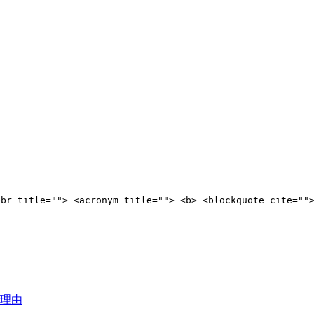
bbr title=""> <acronym title=""> <b> <blockquote cite=""
理由